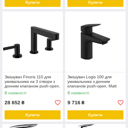
Купити
Купити
Змішувач Finoris 110 для
Змішувач Logis 100 для
умивальника на 3 отвори з
умивальника з донним
донним клапаном push-open,
клапаном push-open, Matt
Matt Black (76033670)
Black (71107670)
В наявності
В наявності
28 652
9 716
₴
₴
Купити
Купити