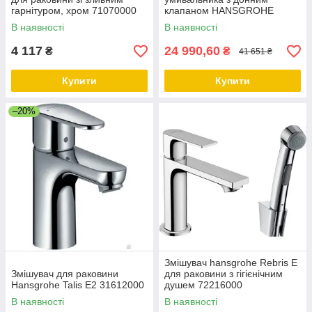
гарнітуром, хром 71070000
клапаном HANSGROHE
(72115000)
В наявності
В наявності
4 117
24 990,60
₴
₴
41 651 ₴
Купити
Купити
–20%
Змішувач hansgrohe Rebris E
Змішувач для раковини
для раковини з гігієнічним
Hansgrohe Talis E2 31612000
душем 72216000
В наявності
В наявності