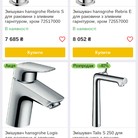
Змішувач hansgrohe Rebris S
Змішувач hansgrohe Rebris E
для раковини з зливним
для раковини з зливним
гарнітуром, хром 72517000
гарнітуром, хром 72557000
В наявності
В наявності
7 685
8 052
₴
₴
Купити
Купити
Акція
Розпродаж
–40%
Змішувач hansgrohe Logis
Змішувач Talis S 250 для
для раковини зі зливним
умивальника з донним