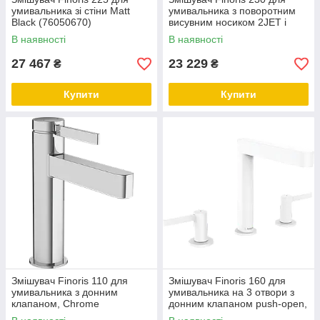
умивальника зі стіни Matt
умивальника з поворотним
Black (76050670)
висувним носиком 2JET і
донним клапаном push-open,
В наявності
В наявності
Chrome
27 467
23 229
₴
₴
Купити
Купити
Змішувач Finoris 110 для
Змішувач Finoris 160 для
умивальника з донним
умивальника на 3 отвори з
клапаном, Chrome
донним клапаном push-open,
(76020000)
Matt White (76034700)