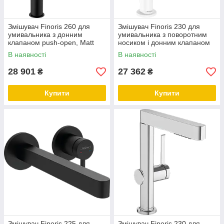
Змішувач Finoris 260 для
Змішувач Finoris 230 для
умивальника з донним
умивальника з поворотним
клапаном push-open, Matt
носиком і донним клапаном
Black (76070670)
push-open, Matt White
В наявності
В наявності
(76060700)
28 901
27 362
₴
₴
Купити
Купити
Змішувач Finoris 225 для
Змішувач Finoris 230 для