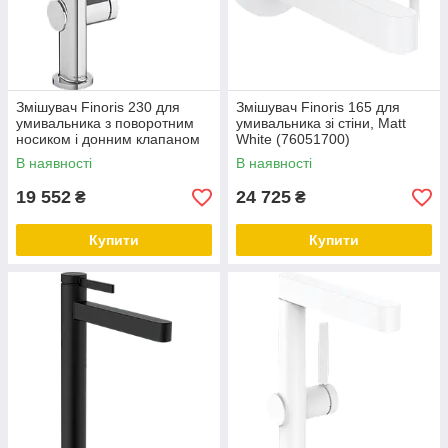
Змішувач Finoris 230 для
Змішувач Finoris 165 для
умивальника з поворотним
умивальника зі стіни, Matt
носиком і донним клапаном
White (76051700)
push-open, Chrome
В наявності
В наявності
(76060000)
19 552
24 725
₴
₴
Купити
Купити