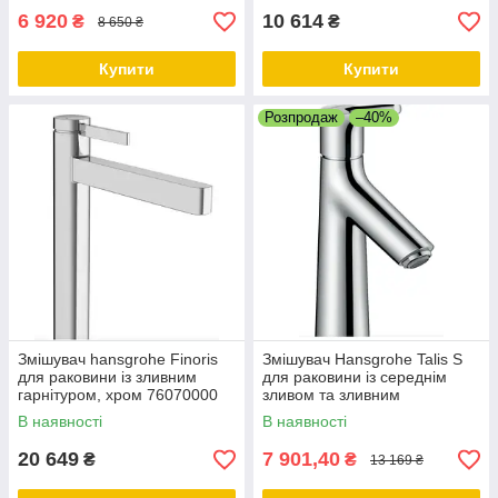
6 920
10 614
₴
₴
8 650 ₴
Купити
Купити
Розпродаж
–40%
Змішувач hansgrohe Finoris
Змішувач Hansgrohe Talis S
для раковини із зливним
для раковини із середнім
гарнітуром, хром 76070000
зливом та зливним
гарнітуром, хром 72020000
В наявності
В наявності
20 649
7 901,40
₴
₴
13 169 ₴