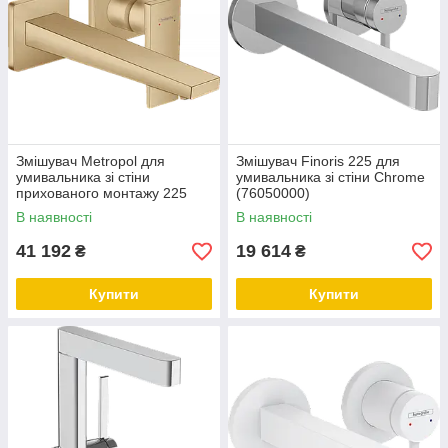
Змішувач Metropol для
Змішувач Finoris 225 для
умивальника зі стіни
умивальника зі стіни Chrome
прихованого монтажу 225
(76050000)
мм, Brushed Bronze
В наявності
В наявності
(32526140)
41 192
19 614
₴
₴
Купити
Купити