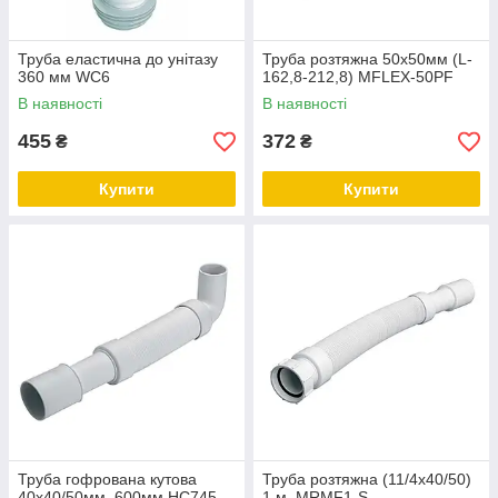
Труба еластична до унітазу
Труба розтяжна 50х50мм (L-
360 мм WC6
162,8-212,8) MFLEX-50PF
В наявності
В наявності
455
372
₴
₴
Купити
Купити
Труба гофрована кутова
Труба розтяжна (11/4х40/50)
40х40/50мм. 600мм HC745
1 м. MRMF1-S