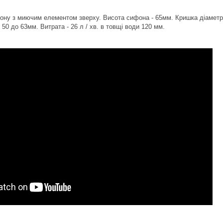
ону з миючим елементом зверху. Висота сифона - 65мм. Кришка діаметр
 50 до 63мм. Витрата - 26 л / хв. в товщі води 120 мм.