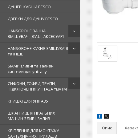
ДУШЕВІ КАБІНИ BESCO
ДВЕРКИ ДЛЯ ДУШУ BESCO
HANSGROHE ВАННА
ЗМІШУВАЧІ, ДУШІ, АКСЕСУАРІ
HANSGROHE КУХНЯ ЗМІШУВАЧІ
та ІНШЕ
SIAMP зливні та заливні
системи для унітазу
СИФОНИ, ГОФРИ, ТРАПИ,
ПІДКЛЮЧЕННЯ УНІТАЗА тмVTM
КРИШКІ ДЛЯ УНІТАЗУ
ШЛАНГИ ДЛЯ ПРАЛЬНИХ
МАШИН ЗЛИВ І ЗАЛИВ
Опис
Харак
КРІПЛЕННЯ ДЛЯ МОНТАЖУ
САНТЕХНІЧНИХ ПРИЛАДІВ