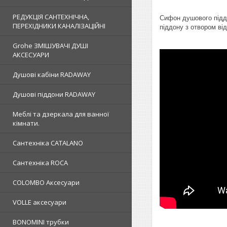
РЕДУКЦІЯ САНТЕХНІЧНА,
Сифон душового підд
ПЕРЕХІДНИКИ КАНАЛІЗАЦІЙНІ
піддону з отвором від
Grohe ЗМIШУВАЧI ДУШI
АКСЕСУАРИ
Душовi кабiни RADAWAY
Душовi пiддони RADAWAY
Меблi та дзеркала для ванної
кімнати.
Сантехнiка CATALANO
Сантехнiка ROCA
COLOMBO Аксесуари
VOLLE аксесуари
BONOMINI трубки