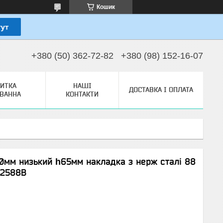
Кошик
+380 (50) 362-72-82
+380 (98) 152-16-07
ЗИТКА
НАШІ
ДОСТАВКА І ОПЛАТА
ТВАННА
КОНТАКТИ
0мм низький һ65мм накладка з нерж сталі 88
52588В