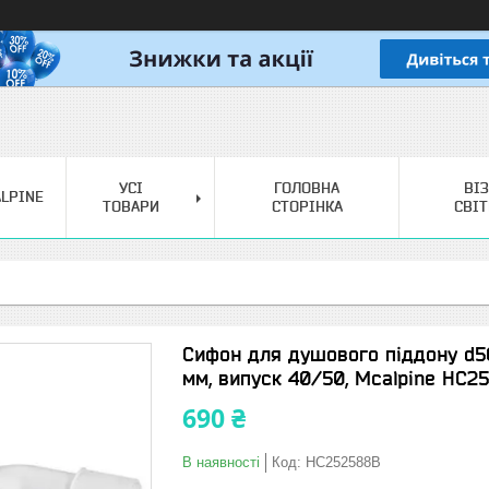
УСІ
ГОЛОВНА
ВІ
LPINE
ТОВАРИ
СТОРІНКА
СВІ
Сифон для душового піддону d5
мм, випуск 40/50, Mcalpine НС2
690 ₴
В наявності
Код:
HC252588B