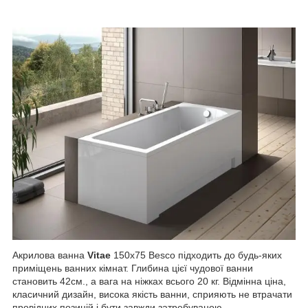
Акрилова ванна
Vitae
150х75 Besco підходить до будь-яких
приміщень ванних кімнат. Глибина цієї чудової ванни
становить 42см., а вага на ніжках всього 20 кг. Відмінна ціна,
класичний дизайн, висока якість ванни, сприяють не втрачати
провідних позицій і бути завжди затребуваною.