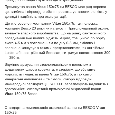
Прямокутна ванна
Vitae
150х75 тм BESCO має ряд переваг
це: глибина і відповідно обсяг, простота установки, легкість у
догляді і надійність при експлуатації.
Що ж стосовно якості ванни
Vitae
150х75, так польська
компанія Besco 23 роки як на висоті! Приголомшливий акрил,
зауважте власного виробництва, що на ринку сантехнічного
обладнання вже велика рідкість. Акрил, товщиною по борту
якого 4-5 мм з потовщенням по дну 6-8 мм, сміливо і
впевнено конкурує з такими представниками, як англійська
Lusite, або австрійський Senosan, витримує навантаження 300
― 350 кг.
Відмінне армування стеклопластіковим волокном з
додатковим шаром коремата, матеріалу, що збільшує
жорсткість і міцність ванни
Vitae
150х75, а так само
мінеральні наповнювачі та смоли, суворо відповідні
міжнародної сертифікації ISO 9001 забезпечують надійність і
довговічність експлуатації прямокутної аккриловой ванни
Vitae
150х75 Besco.
Стандартна комплектація акрилової ванни тм BESCO
Vitae
150х75