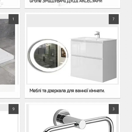
Grohe ЗМIШУВАЧI ДУШI АКСЕСУАРИ
1
7
Меблi та дзеркала для ванної кімнати.
9
3