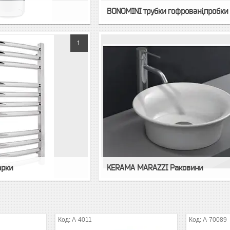
BONOMINI трубки гофрованi,пробки
1
арки
KERAMA MARAZZI Раковини
А-4011
А-70089