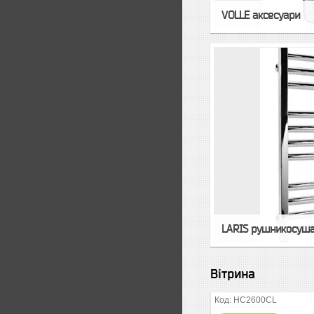
VOLLE аксесуари
LARIS рушникосуш
Вітрина
HC2600CL