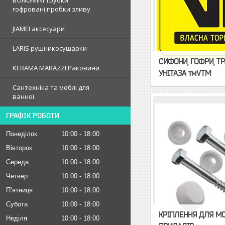
BONOMINI трубки
гофрованi,пробки зливу
JIAMEI аксесуари
LARIS рушникосушарки
СИФОНИ, ГОФРИ, Т
KERAMA MARAZZI Раковини
УНІТАЗА тмVTM
Сантехніка та меблі для
ванної
ГРАФІК РОБОТИ
Понеділок
10:00
18:00
Вівторок
10:00
18:00
Середа
10:00
18:00
Четвер
10:00
18:00
Пʼятниця
10:00
18:00
Субота
10:00
18:00
КРІПЛЕННЯ ДЛЯ М
Неділя
10:00
18:00