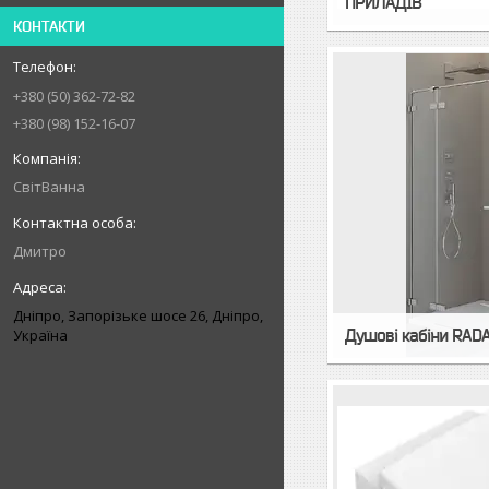
ПРИЛАДІВ
КОНТАКТИ
+380 (50) 362-72-82
+380 (98) 152-16-07
СвітВанна
Дмитро
Дніпро, Запорізьке шосе 26, Дніпро,
Душовi кабiни RAD
Україна