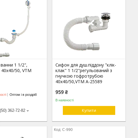
ванни 1 1/2",
Сифон для душ.піддону "клік-
 40х40/50, VTM
клак" 1 1/2"регульований з
гнучкою гофротрубою
40х40/50,VTM А-25589
959 ₴
ості
Оптом і в роздріб
В наявності
Купити
(50) 362-72-82
С-990