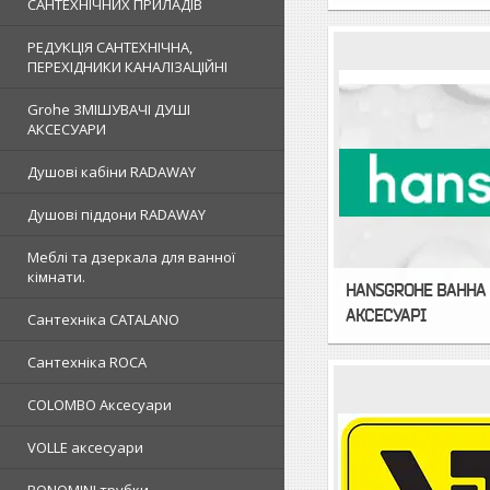
САНТЕХНІЧНИХ ПРИЛАДІВ
РЕДУКЦІЯ САНТЕХНІЧНА,
ПЕРЕХІДНИКИ КАНАЛІЗАЦІЙНІ
Grohe ЗМIШУВАЧI ДУШI
АКСЕСУАРИ
Душовi кабiни RADAWAY
Душовi пiддони RADAWAY
Меблi та дзеркала для ванної
кімнати.
HANSGROHE ВАННА 
АКСЕСУАРІ
Сантехнiка CATALANO
Сантехнiка ROCA
COLOMBO Аксесуари
VOLLE аксесуари