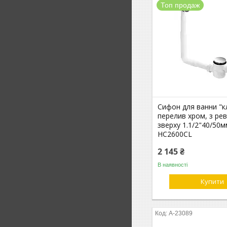
Топ продаж
Сифон для ванни "кл
перелив хром, з рев
зверху 1.1/2"40/50м
HC2600CL
2 145 ₴
В наявності
Купити
А-23089