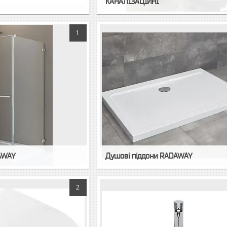
КАНАЛІЗАЦІЙНІ
1
AWAY
Душовi пiддони RADAWAY
2