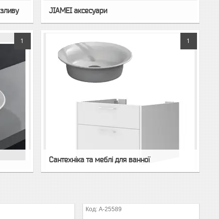
 зливу
JIAMEI аксесуари
1
1
Сантехніка та меблі для ванної
А-25589