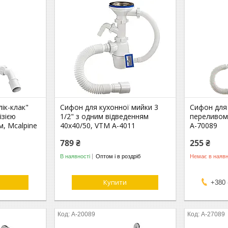
ік-клак"
Сифон для кухонної мийки 3
Сифон для 
ізією
1/2" з одним відведенням
переливом
м, Mcalpine
40х40/50, VTM А-4011
А-70089
789 ₴
255 ₴
В наявності
Оптом і в роздріб
Немає в наявн
Купити
+380 
А-20089
А-27089