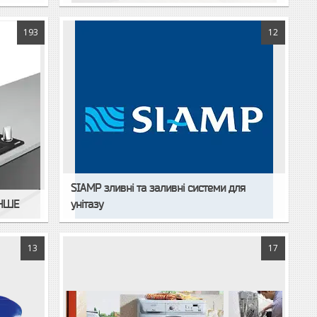
193
12
SIAMP зливні та заливні системи для
ІНШЕ
унітазу
13
17