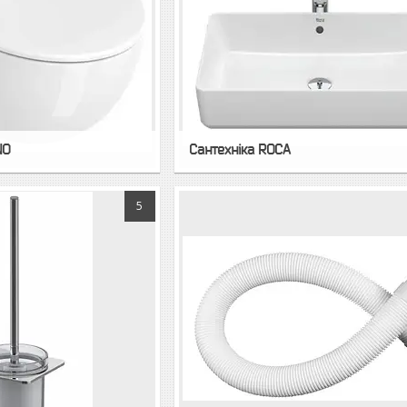
NO
Сантехнiка ROCA
5