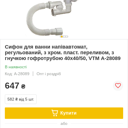
Сифон для ванни напівавтомат,
регульований, з хром. пласт. переливом, з
гнучкою гофротрубою 40х40/50, VTM А-28089
В наявності
Код: А-28089
Опт і роздріб
647
₴
582 ₴
від 5 шт.
Купити
або