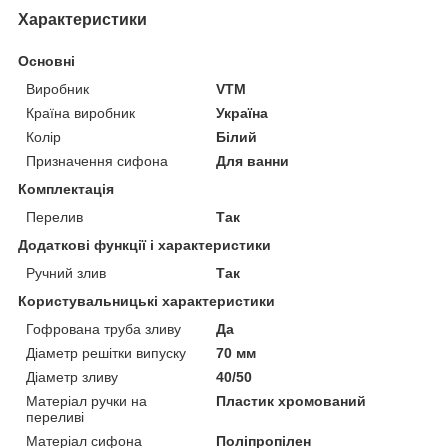
Характеристики
Основні
Виробник
VTM
Країна виробник
Україна
Колір
Білий
Призначення сифона
Для ванни
Комплектація
Перелив
Так
Додаткові функції і характеристики
Ручний злив
Так
Користувальницькі характеристики
Гофрована труба зливу
Да
Діаметр решітки випуску
70 мм
Діаметр зливу
40/50
Матеріал ручки на
Пластик хромований
переливі
Матеріал сифона
Поліпропілен