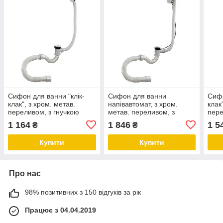
Сифон для ванни "клік-
Сифон для ванни
Сифо
клак", з хром. метав.
напівавтомат, з хром.
клак
переливом, з гнучкою
метав. переливом, з
пере
гофротрубою 40х40/50,
гнучкою гофротрубою
гофр
1 164
1 846
1 5
₴
₴
VTM А-20089
40х40/50, VTM А-23089
VTM
Купити
Купити
Про нас
98% позитивних з 150 відгуків за рік
Працює з 04.04.2019