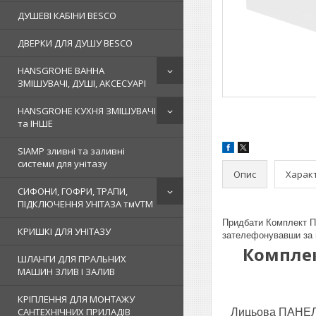
ДУШЕВІ КАБІНИ BESCO
ДВЕРКИ ДЛЯ ДУШУ BESCO
HANSGROHE ВАННА
ЗМІШУВАЧІ, ДУШІ, АКСЕСУАРІ
HANSGROHE КУХНЯ ЗМІШУВАЧІ
та ІНШЕ
SIAMP зливні та заливні
системи для унітазу
Опис
Харак
СИФОНИ, ГОФРИ, ТРАПИ,
ПІДКЛЮЧЕННЯ УНІТАЗА тмVTM
Придбати Комплект П
КРИШКІ ДЛЯ УНІТАЗУ
зателефонувавши за 
Комплек
ШЛАНГИ ДЛЯ ПРАЛЬНИХ
МАШИН ЗЛИВ І ЗАЛИВ
КРІПЛЕННЯ ДЛЯ МОНТАЖУ
САНТЕХНІЧНИХ ПРИЛАДІВ
Лицьова ПАНЕЛЬ