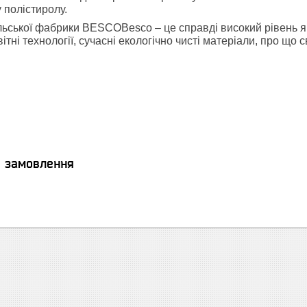
 полістиролу.
льської фабрики
BESCO
Besco
– це справді високий рівень я
ітні технології, сучасні екологічно чисті матеріали, про що
я замовлення