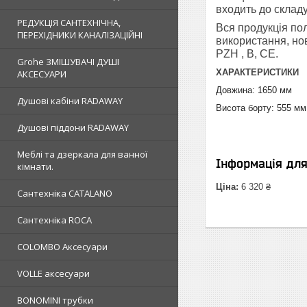
входить до складу
РЕДУКЦІЯ САНТЕХНІЧНА,
Вся п
родукція по
ПЕРЕХІДНИКИ КАНАЛІЗАЦІЙНІ
використання, нов
PZH , B, CE.
Grohe ЗМIШУВАЧI ДУШI
ХАРАКТЕРИСТИКИ
АКСЕСУАРИ
Довжина: 1650 мм
Душовi кабiни RADAWAY
Висота борту: 555 мм
Душовi пiддони RADAWAY
Меблi та дзеркала для ванної
Інформація дл
кімнати.
Ціна:
6 320 ₴
Сантехнiка CATALANO
Сантехнiка ROCA
COLOMBO Аксесуари
VOLLE аксесуари
BONOMINI трубки