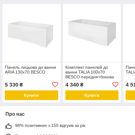
Панель лицьова до ванни
Комплект панелей до
Пане
ARIA 130x70 BESCO
ванни TALIA 100х70
TAL
BESCO передня+бокова
5 330
4 340
4 5
₴
₴
Купити
Купити
Про нас
98% позитивних з 150 відгуків за рік