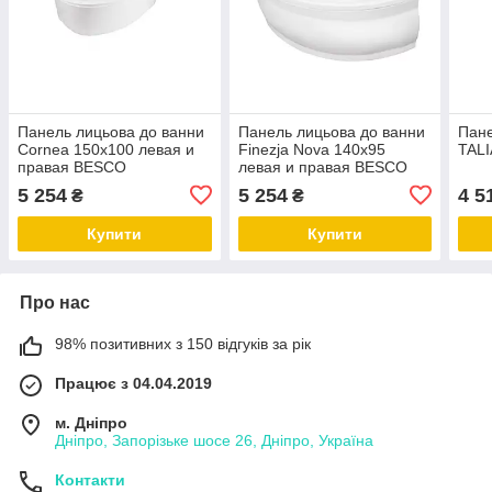
Панель лицьова до ванни
Панель лицьова до ванни
Пане
Cornea 150х100 левая и
Finezja Nova 140х95
TAL
правая BESCO
левая и правая BESCO
5 254
5 254
4 5
₴
₴
Купити
Купити
Про нас
98% позитивних з 150 відгуків за рік
Працює з 04.04.2019
м. Дніпро
Дніпро, Запорізьке шосе 26, Дніпро, Україна
Контакти