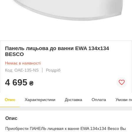
Панель лицьова до ванни EWA 134х134
BESCO
Немає в наявності
Код: OAE-135-NS
Роздріб
4 695
₴
Опис
Характеристики
Доставка
Оплата
Умови п
Опис
Приобрести ПАНЕЛЬ лицевая к ванне EWA 134х134 Besco Вы