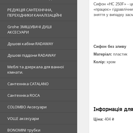
Сифон «НС 250F» - це 
«працює» гідравлічни
РЕДУКЦІЯ САНТЕХНІЧНА,
зняття у випадку зас
ПЕРЕХІДНИКИ КАНАЛІЗАЦІЙНІ
Grohe ЗМIШУВАЧI ДУШI
АКСЕСУАРИ
Душовi кабiни RADAWAY
Сифон без зливу
Матеріал:
пластик
Душовi пiддони RADAWAY
Колір:
хром
Меблi та дзеркала для ванної
кімнати.
Сантехнiка CATALANO
Сантехнiка ROCA
COLOMBO Аксесуари
Інформація дл
VOLLE аксесуари
Ціна:
404 ₴
BONOMINI трубки