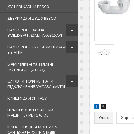
ДУШЕВІ КАБІНИ BESCO
ДВЕРКИ ДЛЯ ДУШУ BESCO
HANSGROHE ВАННА
ЗМІШУВАЧІ, ДУШІ, АКСЕСУАРІ
HANSGROHE КУХНЯ ЗМІШУВАЧІ
та ІНШЕ
SIAMP зливні та заливні
системи для унітазу
СИФОНИ, ГОФРИ, ТРАПИ,
ПІДКЛЮЧЕННЯ УНІТАЗА тмVTM
КРИШКІ ДЛЯ УНІТАЗУ
ШЛАНГИ ДЛЯ ПРАЛЬНИХ
МАШИН ЗЛИВ І ЗАЛИВ
Опис
Харак
КРІПЛЕННЯ ДЛЯ МОНТАЖУ
САНТЕХНІЧНИХ ПРИЛАДІВ