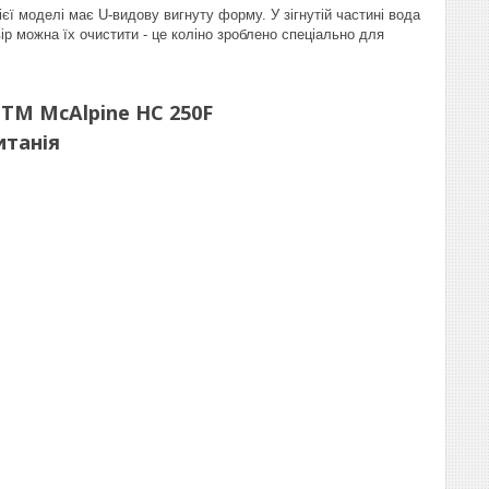
ієї моделі має U-видову вигнуту форму. У зігнутій частині вода
ір можна їх очистити - це коліно зроблено спеціально для
ТМ McAlpine НС 250F
итанія