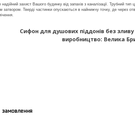
надійний захист Вашого будинку від запахів з каналізації. Трубний тип ц
м затвором. Тверді частинки опускаються в найнижчу точку, де через отв
мічення.
Сифон для душових піддонів без зливу 
виробництво: Велика Бр
я замовлення