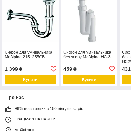
Сифон для умивальника
Сифон для умивальника
Сиф
McAlpine 215+255CB
без зливу McAlpine HC-3
без 
HC2
1 399
459
431
₴
₴
Купити
Купити
Про нас
98% позитивних з 150 відгуків за рік
Працює з 04.04.2019
м. Дніпро