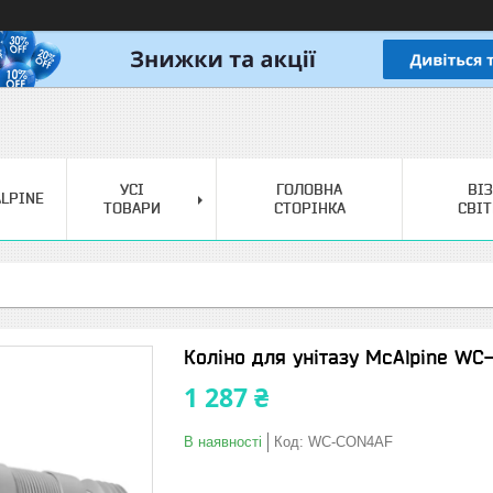
УСІ
ГОЛОВНА
ВІ
LPINE
ТОВАРИ
СТОРІНКА
СВІ
Коліно для унітазу McAlpine W
1 287 ₴
В наявності
Код:
WC-CON4AF