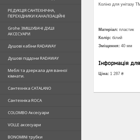
Коліно для унітазу 
РЕДУКЦІЯ САНТЕХНІЧНА,
ПЕРЕХІДНИКИ КАНАЛІЗАЦІЙНІ
Grohe ЗМIШУВАЧI ДУШI
Матеріал:
пластик
АКСЕСУАРИ
Колір:
білий
Душовi кабiни RADAWAY
Зміщення:
40 мм
Душовi пiддони RADAWAY
Інформація дл
Меблi та дзеркала для ванної
Ціна:
1 287 ₴
кімнати.
Сантехнiка CATALANO
Сантехнiка ROCA
COLOMBO Аксесуари
VOLLE аксесуари
BONOMINI трубки