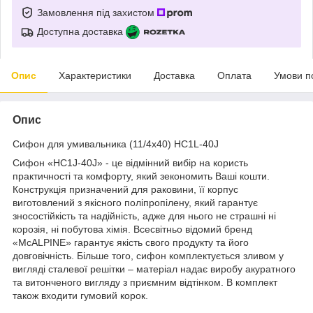
Замовлення під захистом
Доступна доставка
Опис
Характеристики
Доставка
Оплата
Умови п
Опис
Сифон для умивальника (11/4х40) HC1L-40J
Сифон «HC1J-40J» - це відмінний вибір на користь
практичності та комфорту, який зекономить Ваші кошти.
Конструкція призначений для раковини, її корпус
виготовлений з якісного поліпропілену, який гарантує
зносостійкість та надійність, адже для нього не страшні ні
корозія, ні побутова хімія. Всесвітньо відомий бренд
«McALPINE» гарантує якість свого продукту та його
довговічність. Більше того, сифон комплектується зливом у
вигляді сталевої решітки – матеріал надає виробу акуратного
та витонченого вигляду з приємним відтінком. В комплект
також входити гумовий корок.