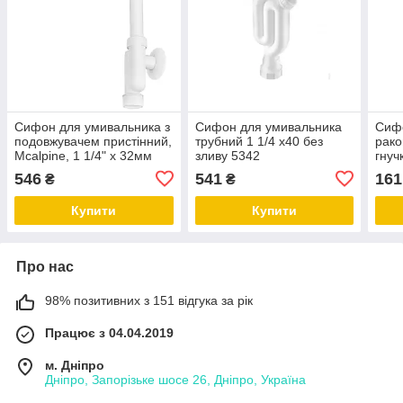
Сифон для умивальника з
Сифон для умивальника
Сифо
подовжувачем пристінний,
трубний 1 1/4 х40 без
рако
Mcalpine, 1 1/4" х 32мм
зливу 5342
гнуч
HC13SPS-X32PF
546
541
161
₴
₴
Купити
Купити
Про нас
98% позитивних з 151 відгука за рік
Працює з 04.04.2019
м. Дніпро
Дніпро, Запорізьке шосе 26, Дніпро, Україна