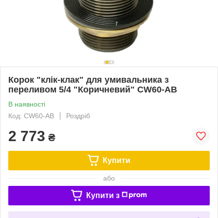
Корок "клік-клак" для умивальника з
переливом 5/4 "Коричневий" CW60-АВ
В наявності
Код: CW60-AB
Роздріб
2 773
₴
Купити
або
Купити з