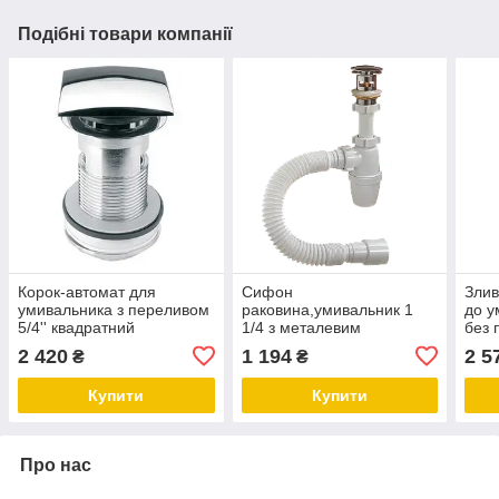
Подібні товари компанії
Корок-автомат для
Сифон
Злив
умивальника з переливом
раковина,умивальник 1
до у
5/4'' квадратний
1/4 з металевим
без 
CW60SQCB
випуском"клік-клак", з
DEC
2 420
1 194
2 5
₴
₴
переливом, з гнучкою
гофротрубою 40х40/50
Купити
Купити
Про нас