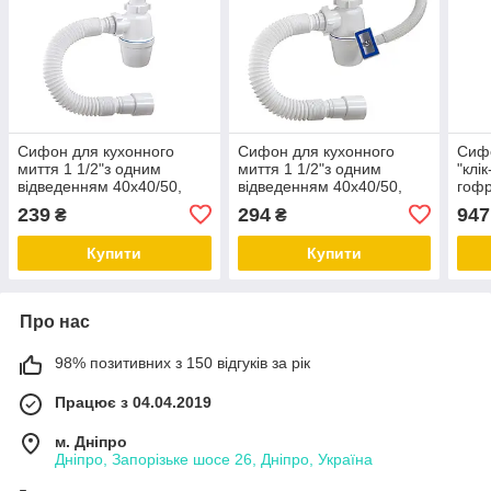
Сифон для кухонного
Сифон для кухонного
Сифо
миття 1 1/2"з одним
миття 1 1/2"з одним
"клі
відведенням 40х40/50,
відведенням 40х40/50,
гоф
VTM А-40059
VTM А-4010
40х4
239
294
947
₴
₴
Купити
Купити
Про нас
98% позитивних з 150 відгуків за рік
Працює з 04.04.2019
м. Дніпро
Дніпро, Запорізьке шосе 26, Дніпро, Україна