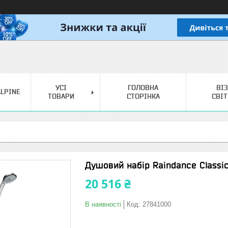
УСІ
ГОЛОВНА
ВІ
LPINE
ТОВАРИ
СТОРІНКА
СВІ
Душовий набір Raindance Classi
20 516 ₴
В наявності
Код:
27841000