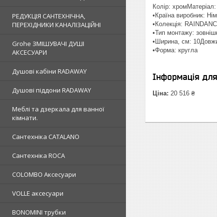
Колір: хромМатеріал:
•Країна виробник: Ні
РЕДУКЦІЯ САНТЕХНІЧНА,
•Колекція: RAINDANC
ПЕРЕХІДНИКИ КАНАЛІЗАЦІЙНІ
•Тип монтажу: зовніш
•Ширина, см: 10Довжи
Grohe ЗМIШУВАЧI ДУШI
•Форма: кругла
АКСЕСУАРИ
Душовi кабiни RADAWAY
Інформація дл
Душовi пiддони RADAWAY
Ціна:
20 516 ₴
Меблi та дзеркала для ванної
кімнати.
Сантехнiка CATALANO
Сантехнiка ROCA
COLOMBO Аксесуари
VOLLE аксесуари
BONOMINI трубки