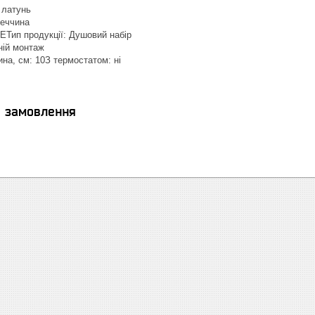
 латунь
меччина
EТип продукції: Душовий набір
ній монтаж
на, см: 10З термостатом: ні
я замовлення