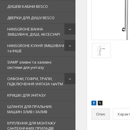
ДУШЕВІ КАБІНИ BESCO
ДВЕРКИ ДЛЯ ДУШУ BESCO
HANSGROHE ВАННА
ЗМІШУВАЧІ, ДУШІ, АКСЕСУАРІ
HANSGROHE КУХНЯ ЗМІШУВАЧІ
та ІНШЕ
SIAMP зливні та заливні
системи для унітазу
СИФОНИ, ГОФРИ, ТРАПИ,
ПІДКЛЮЧЕННЯ УНІТАЗА тмVTM
КРИШКІ ДЛЯ УНІТАЗУ
ШЛАНГИ ДЛЯ ПРАЛЬНИХ
МАШИН ЗЛИВ І ЗАЛИВ
Опис
Харак
КРІПЛЕННЯ ДЛЯ МОНТАЖУ
САНТЕХНІЧНИХ ПРИЛАДІВ