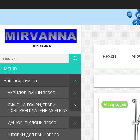
СвітВанна
BESCO
MCA
Наш асортимент
АКРИЛОВІ ВАННИ BESCO
Розпродаж
СИФОНИ, ГОФРИ, ТРАПИ,
ПОВІТРЯНІ КЛАПАНИ MCALPINE
ДУШОВІ ПІДДОНИ BESCO
ШТОРКИ ДЛЯ ВАНН BESCO