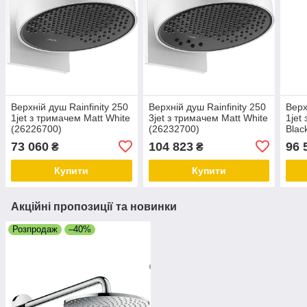
Верхній душ Rainfinity 250
Верхній душ Rainfinity 250
Верх
1jet з тримачем Matt White
3jet з тримачем Matt White
1jet
(26226700)
(26232700)
Blac
73 060
104 823
96 
₴
₴
Купити
Купити
Акційні пропозиції та новинки
Розпродаж
–40%