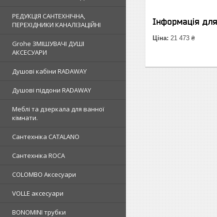
РЕДУКЦІЯ САНТЕХНІЧНА,
Інформація дл
ПЕРЕХІДНИКИ КАНАЛІЗАЦІЙНІ
Ціна:
21 473 ₴
Grohe ЗМIШУВАЧI ДУШI
АКСЕСУАРИ
Душовi кабiни RADAWAY
Душовi пiддони RADAWAY
Меблi та дзеркала для ванної
кімнати.
Сантехнiка CATALANO
Сантехнiка ROCA
COLOMBO Аксесуари
VOLLE аксесуари
BONOMINI трубки