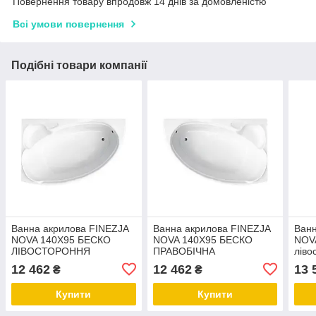
Повернення товару впродовж 14 днів за домовленістю
Всі умови повернення
Подібні товари компанії
Ванна акрилова FINEZJA
Ванна акрилова FINEZJA
Ванн
NOVA 140Х95 БЕСКО
NOVA 140Х95 БЕСКО
NOV
ЛІВОСТОРОННЯ
ПРАВОБІЧНА
ліво
12 462
12 462
13 
₴
₴
Купити
Купити