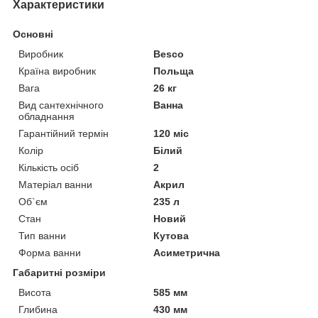
Характеристики
Основні
Виробник
Besco
Країна виробник
Польща
Вага
26 кг
Вид сантехнічного
Ванна
обладнання
Гарантійний термін
120 міс
Колір
Білий
Кількість осіб
2
Матеріал ванни
Акрил
Об`єм
235 л
Стан
Новий
Тип ванни
Кутова
Форма ванни
Асиметрична
Габаритні розміри
Висота
585 мм
Глибина
430 мм