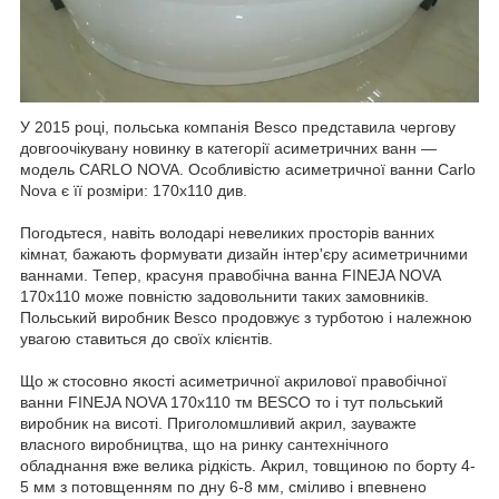
У 2015 році, польська компанія Besco представила чергову
довгоочікувану новинку в категорії асиметричних ванн ―
модель CARLO NOVA. Особливістю асиметричної ванни Carlo
Nova є її розміри: 170х110 див.
Погодьтеся, навіть володарі невеликих просторів ванних
кімнат, бажають формувати дизайн інтер'єру асиметричними
ваннами. Тепер, красуня правобічна ванна FINEJA NOVA
170х110 може повністю задовольнити таких замовників.
Польський виробник Besco продовжує з турботою і належною
увагою ставиться до своїх клієнтів.
Що ж стосовно якості асиметричної акрилової правобічної
ванни FINEJA NOVA 170х110 тм BESCO то і тут польський
виробник на висоті. Приголомшливий акрил, зауважте
власного виробництва, що на ринку сантехнічного
обладнання вже велика рідкість. Акрил, товщиною по борту 4-
5 мм з потовщенням по дну 6-8 мм, сміливо і впевнено