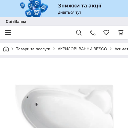
СвітВанна
Товари та послуги
АКРИЛОВІ ВАННИ BESCO
Асимет