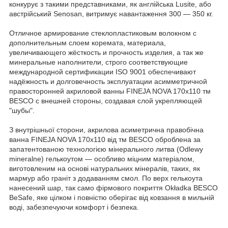
конкурує з такими представниками, як англійська Lusite, або
австрійський Senosan, витримує навантаження 300 ― 350 кг.
Отличное армирование стеклопластиковым волокном с
дополнительным слоем коремата, материала,
увеличивающего жёсткость и прочность изделия, а так же
минеральные наполнители, строго соответствующие
международной сертификации ISO 9001 обеспечивают
надёжность и долговечность эксплуатации асимметричной
правосторонней акриловой ванны FINEJA NOVA 170х110 тм
BESCO с внешней стороны, создавая слой укрепляющей
"шубы".
З внутрішньої сторони, акрилова асиметрична правобічна
ванна FINEJA NOVA 170х110 від тм BESCO оброблена за
запатентованою технологією мінерального литва (Odlewy
mineralne) гелькоутом ― особливо міцним матеріалом,
виготовленим на основі натуральних мінералів, таких, як
мармур або граніт з додаванням смол. По верх гелькоута
нанесений шар, так само фірмового покриття Okładka BESCO
BeSafe, яке цілком і повністю оберігає від ковзання в мильній
воді, забезпечуючи комфорт і безпека.