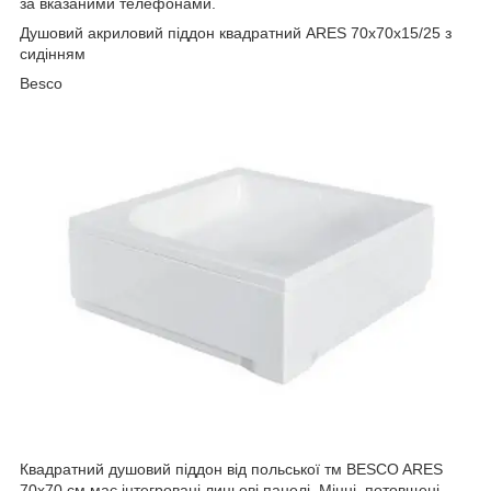
за вказаними телефонами.
Душовий акриловий піддон квадратний ARES 70х70х15/25 з
сидінням
Besco
Квадратний душовий піддон від польської тм BESCO ARES
70х70 см має інтегровані лицьові панелі. Міцні, потовщені