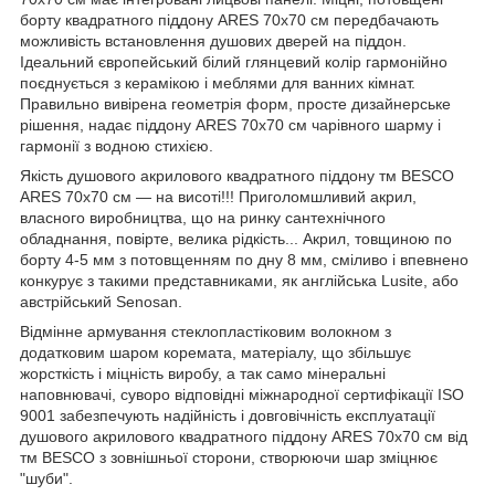
борту квадратного піддону ARES 70х70 см передбачають
можливість встановлення душових дверей на піддон.
Ідеальний європейський білий глянцевий колір гармонійно
поєднується з керамікою і меблями для ванних кімнат.
Правильно вивірена геометрія форм, просте дизайнерське
рішення, надає піддону ARES 70х70 см чарівного шарму і
гармонії з водною стихією.
Якість душового акрилового квадратного піддону тм BESCO
ARES 70х70 см ― на висоті!!! Приголомшливий акрил,
власного виробництва, що на ринку сантехнічного
обладнання, повірте, велика рідкість... Акрил, товщиною по
борту 4-5 мм з потовщенням по дну 8 мм, сміливо і впевнено
конкурує з такими представниками, як англійська Lusite, або
австрійський Senosan.
Відмінне армування стеклопластіковим волокном з
додатковим шаром коремата, матеріалу, що збільшує
жорсткість і міцність виробу, а так само мінеральні
наповнювачі, суворо відповідні міжнародної сертифікації ISO
9001 забезпечують надійність і довговічність експлуатації
душового акрилового квадратного піддону ARES 70х70 см від
тм BESCO з зовнішньої сторони, створюючи шар зміцнює
"шуби".