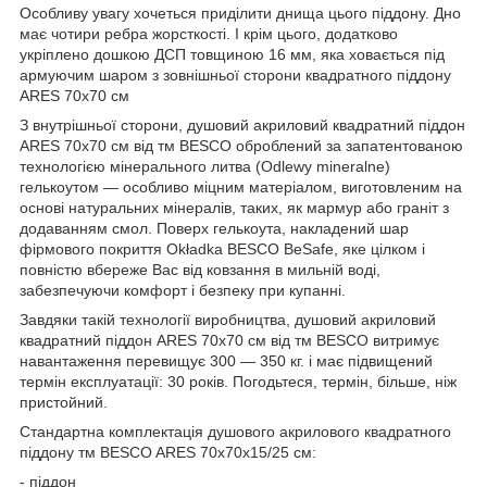
Особливу увагу хочеться приділити днища цього піддону. Дно
має чотири ребра жорсткості. І крім цього, додатково
укріплено дошкою ДСП товщиною 16 мм, яка ховається під
армуючим шаром з зовнішньої сторони квадратного піддону
ARES 70х70 см
З внутрішньої сторони, душовий акриловий квадратний піддон
ARES 70х70 см від тм BESCO оброблений за запатентованою
технологією мінерального литва (Odlewy mineralne)
гелькоутом ― особливо міцним матеріалом, виготовленим на
основі натуральних мінералів, таких, як мармур або граніт з
додаванням смол. Поверх гелькоута, накладений шар
фірмового покриття Okładka BESCO BeSafe, яке цілком і
повністю вбереже Вас від ковзання в мильній воді,
забезпечуючи комфорт і безпеку при купанні.
Завдяки такій технології виробництва, душовий акриловий
квадратний піддон ARES 70х70 см від тм BESCO витримує
навантаження перевищує 300 ― 350 кг. і має підвищений
термін експлуатації: 30 років. Погодьтеся, термін, більше, ніж
пристойний.
Стандартна комплектація душового акрилового квадратного
піддону тм BESCO ARES 70х70х15/25 см:
- піддон