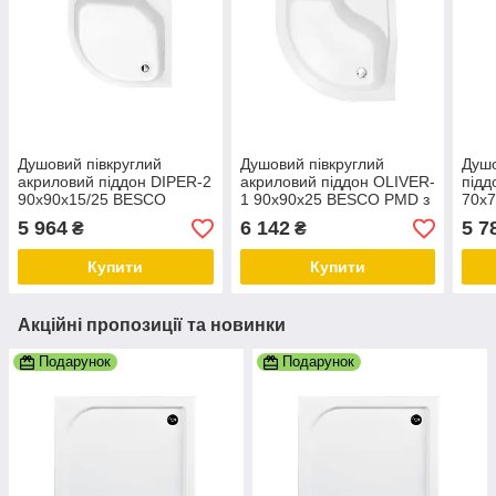
Душовий півкруглий
Душовий півкруглий
Душ
акриловий піддон DIPER-2
акриловий піддон OLIVER-
підд
90х90х15/25 BESCO
1 90х90х25 BESCO PMD з
70х
високим сидінням
5 964
6 142
5 7
₴
₴
Купити
Купити
Акційні пропозиції та новинки
Подарунок
Подарунок